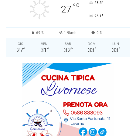
°
28.5
°
C
27
°
26.1
69 %
1.9kmh
0 %
GIO
VEN
SAB
DOM
LUN
27
°
31
°
32
°
33
°
33
°