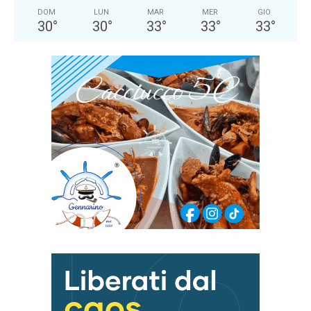
DOM
LUN
MAR
MER
GIO
30
°
30
°
33
°
33
°
33
°