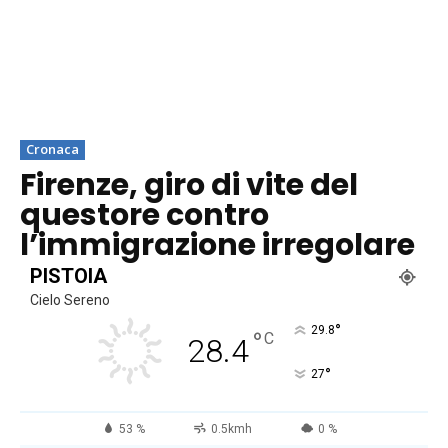
Cronaca
Firenze, giro di vite del
questore contro
l’immigrazione irregolare
PISTOIA
Cielo Sereno
°
29.8
°
C
28.4
°
27
53 %
0.5kmh
0 %