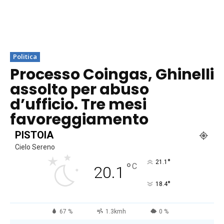
Politica
Processo Coingas, Ghinelli
assolto per abuso
d’ufficio. Tre mesi
favoreggiamento
PISTOIA
Cielo Sereno
°
21.1
°
C
20.1
°
18.4
67 %
1.3kmh
0 %