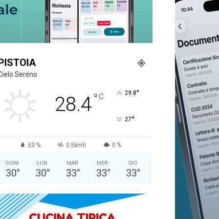
PISTOIA
Cielo Sereno
°
29.8
°
C
28.4
°
27
53 %
0.5kmh
0 %
DOM
LUN
MAR
MER
GIO
30
°
30
°
33
°
33
°
33
°