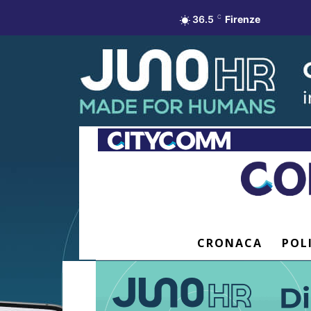
36.5
C
Firenze
CRONACA
POL