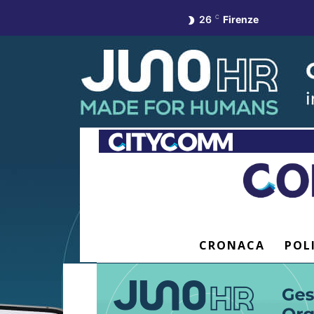
26
C
Firenze
CRONACA
POL