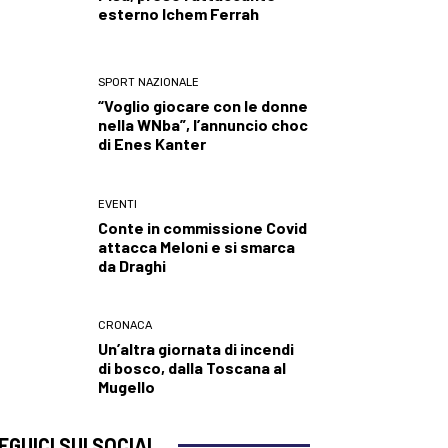
esterno Ichem Ferrah
SPORT NAZIONALE
“Voglio giocare con le donne
nella WNba”, l’annuncio choc
di Enes Kanter
EVENTI
Conte in commissione Covid
attacca Meloni e si smarca
da Draghi
CRONACA
Un’altra giornata di incendi
di bosco, dalla Toscana al
Mugello
EGUICI SUI SOCIAL