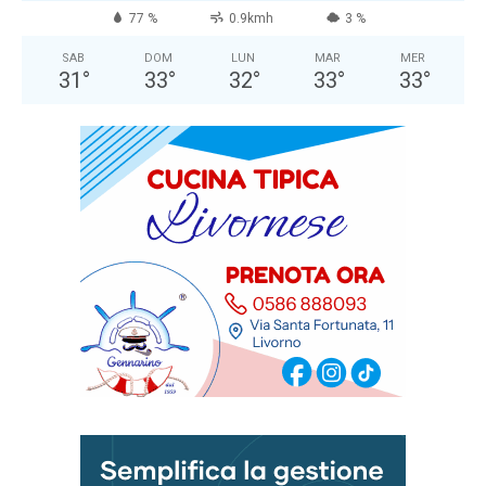
77 %
0.9kmh
3 %
SAB
DOM
LUN
MAR
MER
31
°
33
°
32
°
33
°
33
°