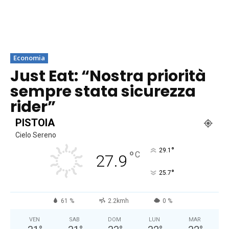
Economia
Just Eat: “Nostra priorità
sempre stata sicurezza
rider”
PISTOIA
Cielo Sereno
°
29.1
°
C
27.9
°
25.7
61 %
2.2kmh
0 %
VEN
SAB
DOM
LUN
MAR