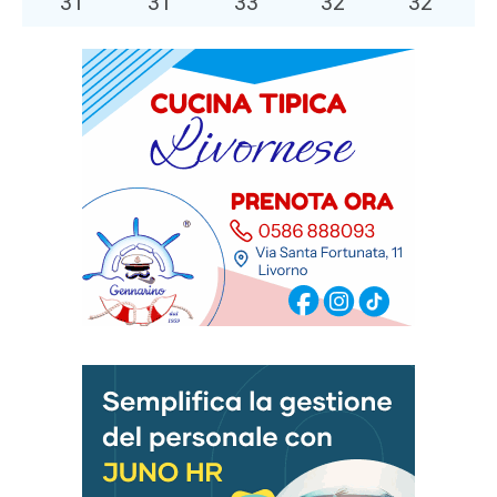
31
°
31
°
33
°
32
°
32
°