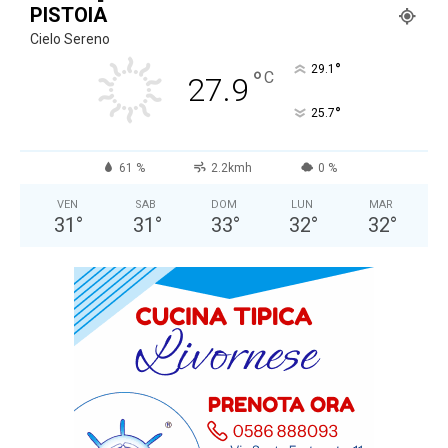
PISTOIA
Cielo Sereno
°
29.1
°
C
27.9
°
25.7
61 %
2.2kmh
0 %
VEN
SAB
DOM
LUN
MAR
31
°
31
°
33
°
32
°
32
°