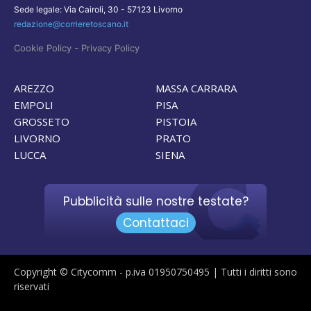
Sede legale: Via Cairoli, 30 - 57123 Livorno
redazione@corrieretoscano.it
-
Cookie Policy
Privacy Policy
AREZZO
MASSA CARRARA
EMPOLI
PISA
GROSSETO
PISTOIA
LIVORNO
PRATO
LUCCA
SIENA
Pubblicità sulle nostre testate?
Contattaci
Copyright © Citycomm - p.iva 01950750495 | Tutti i diritti sono
riservati