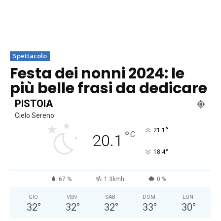
Spettacolo
Festa dei nonni 2024: le
più belle frasi da dedicare
PISTOIA
Cielo Sereno
°
21.1
°
C
20.1
°
18.4
67 %
1.3kmh
0 %
GIO
VEN
SAB
DOM
LUN
32
°
32
°
32
°
33
°
30
°