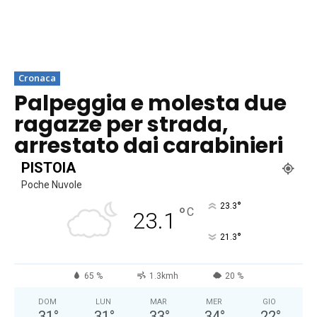
Cronaca
Palpeggia e molesta due
ragazze per strada,
arrestato dai carabinieri
PISTOIA
Poche Nuvole
°
23.3
°
C
23.1
°
21.3
65 %
1.3kmh
20 %
DOM
LUN
MAR
MER
GIO
31
°
31
°
33
°
34
°
22
°