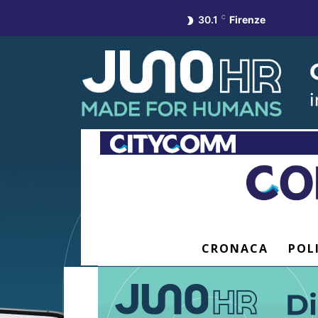
30.1
C
Firenze
CRONACA
POL