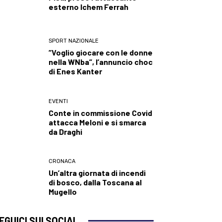
esterno Ichem Ferrah
SPORT NAZIONALE
“Voglio giocare con le donne
nella WNba”, l’annuncio choc
di Enes Kanter
EVENTI
Conte in commissione Covid
attacca Meloni e si smarca
da Draghi
CRONACA
Un’altra giornata di incendi
di bosco, dalla Toscana al
Mugello
EGUICI SUI SOCIAL