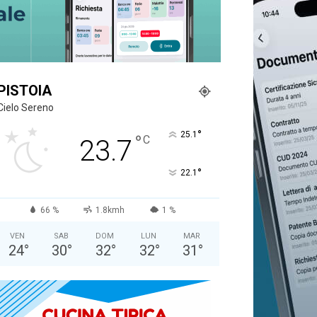
PISTOIA
Cielo Sereno
°
25.1
°
C
23.7
°
22.1
66 %
1.8kmh
1 %
VEN
SAB
DOM
LUN
MAR
24
°
30
°
32
°
32
°
31
°