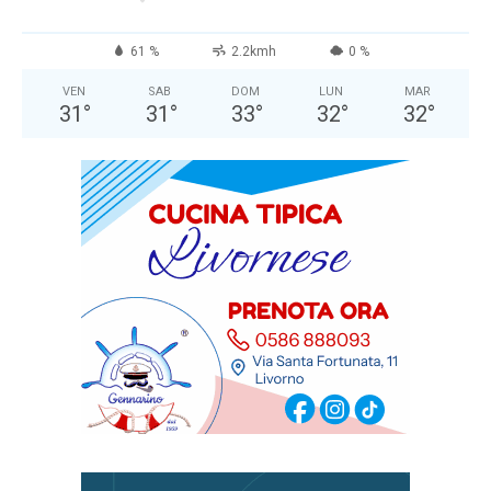
61 %
2.2kmh
0 %
VEN
SAB
DOM
LUN
MAR
31
°
31
°
33
°
32
°
32
°