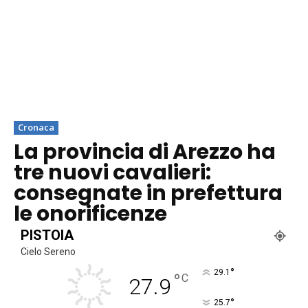
Cronaca
La provincia di Arezzo ha
tre nuovi cavalieri:
consegnate in prefettura
le onorificenze
PISTOIA
Cielo Sereno
°
29.1
°
C
27.9
°
25.7