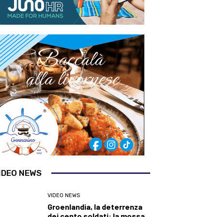
IDEO NEWS
VIDEO NEWS
Groenlandia, la deterrenza
dei cento soldati: la mossa