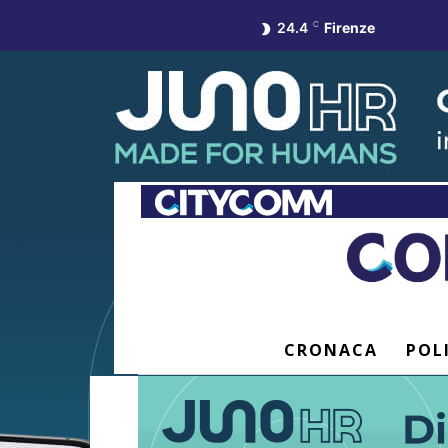
24.4
C
Firenze
CRONACA
POL