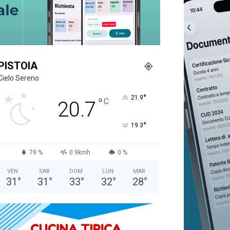
PISTOIA
Cielo Sereno
°
21.9
°
C
20.7
°
19.3
79 %
0.9kmh
0 %
VEN
SAB
DOM
LUN
MAR
31
°
31
°
33
°
32
°
28
°