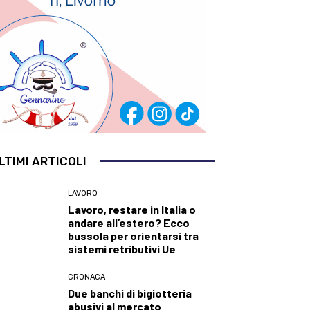
LTIMI ARTICOLI
LAVORO
Lavoro, restare in Italia o
andare all’estero? Ecco
bussola per orientarsi tra
sistemi retributivi Ue
CRONACA
Due banchi di bigiotteria
abusivi al mercato