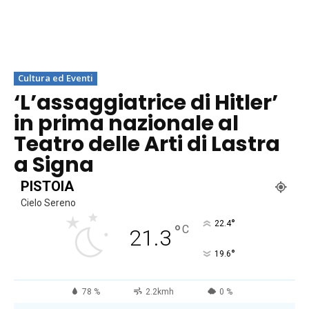
Cultura ed Eventi
‘L’assaggiatrice di Hitler’
in prima nazionale al
Teatro delle Arti di Lastra
a Signa
PISTOIA
Cielo Sereno
°
22.4
°
C
21.3
°
19.6
78 %
2.2kmh
0 %