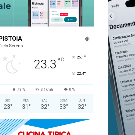
PISTOIA
Cielo Sereno
°
25.1
°
C
23.3
°
22.4
73 %
3.1kmh
0 %
GIO
VEN
SAB
DOM
LUN
23
°
31
°
32
°
33
°
32
°