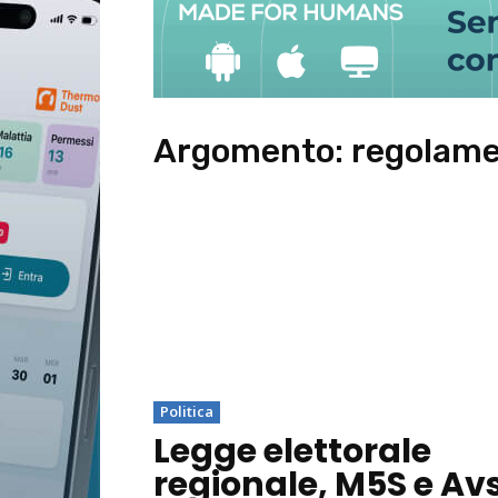
Argomento:
regolam
Politica
Legge elettorale
regionale, M5S e Av