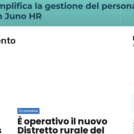
ento
Economia
È operativo il nuovo
s
Distretto rurale del