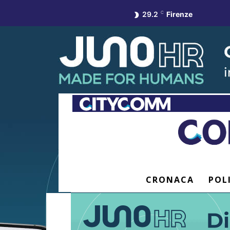
29.2
C
Firenze
CRONACA
POL