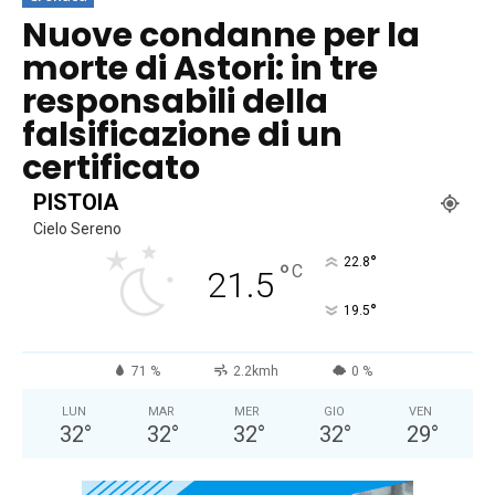
Nuove condanne per la
morte di Astori: in tre
responsabili della
falsificazione di un
certificato
PISTOIA
Cielo Sereno
°
22.8
°
C
21.5
°
19.5
71 %
2.2kmh
0 %
LUN
MAR
MER
GIO
VEN
32
°
32
°
32
°
32
°
29
°