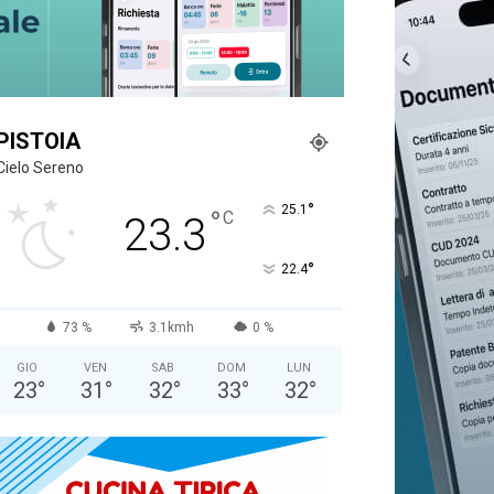
PISTOIA
Cielo Sereno
°
25.1
°
C
23.3
°
22.4
73 %
3.1kmh
0 %
GIO
VEN
SAB
DOM
LUN
23
°
31
°
32
°
33
°
32
°