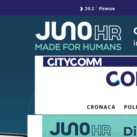
29.2
C
Firenze
CRONACA
POL