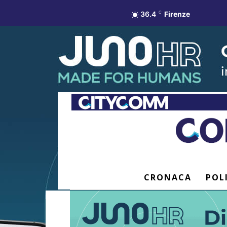
36.4
C
Firenze
CRONACA
POL