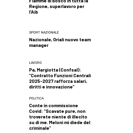
Fiamme di bosco in tutta la
Regione, superlavoro per
l’Aib
SPORT NAZIONALE
Nazionale, Oriali nuovo team
manager
LAVORO
Pa, Margiotta (Confsal):
“Contratto Funzioni Centrali
2025-2027 rafforza salari,
diritti e innovazione”
POLITICA
Conte in commissione
Covid: “Scavate pure, non
troverete niente di illecito
su di me. Meloni mi diede del
criminale”