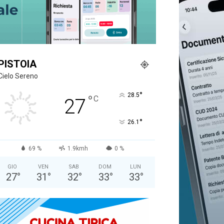
PISTOIA
Cielo Sereno
°
28.5
°
C
27
°
26.1
69 %
1.9kmh
0 %
GIO
VEN
SAB
DOM
LUN
27
°
31
°
32
°
33
°
33
°