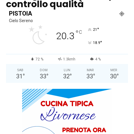
controllo qualità
PISTOIA
Cielo Sereno
°
21
°
C
20.3
°
18.9
72 %
1.3kmh
4 %
SAB
DOM
LUN
MAR
MER
31
°
33
°
32
°
33
°
30
°