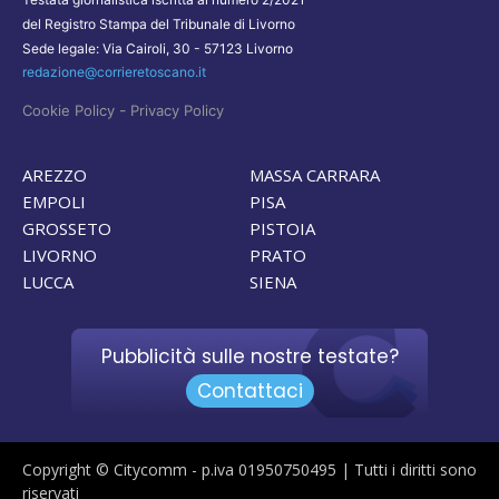
del Registro Stampa del Tribunale di Livorno
Sede legale: Via Cairoli, 30 - 57123 Livorno
redazione@corrieretoscano.it
-
Cookie Policy
Privacy Policy
AREZZO
MASSA CARRARA
EMPOLI
PISA
GROSSETO
PISTOIA
LIVORNO
PRATO
LUCCA
SIENA
Pubblicità sulle nostre testate?
Contattaci
Copyright © Citycomm - p.iva 01950750495 | Tutti i diritti sono
riservati