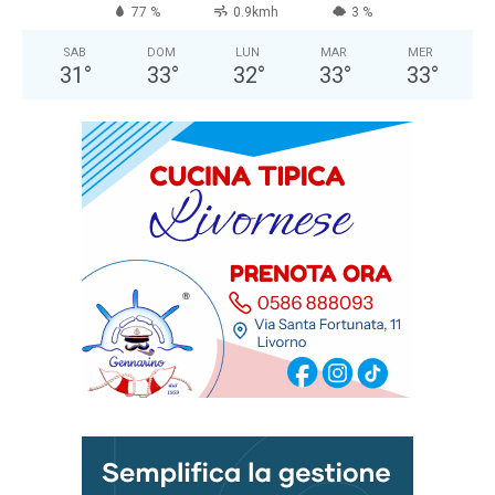
77 %
0.9kmh
3 %
SAB
DOM
LUN
MAR
MER
31
°
33
°
32
°
33
°
33
°