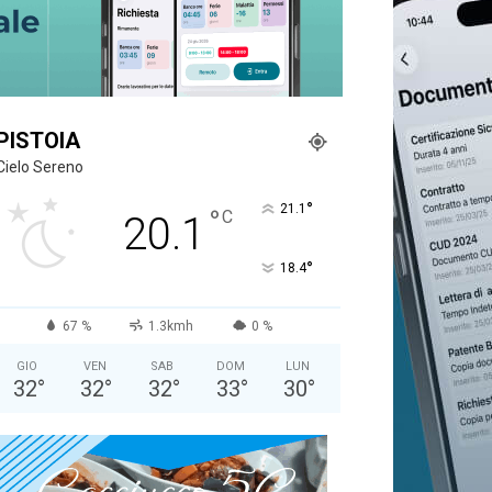
PISTOIA
Cielo Sereno
°
21.1
°
C
20.1
°
18.4
67 %
1.3kmh
0 %
GIO
VEN
SAB
DOM
LUN
32
°
32
°
32
°
33
°
30
°