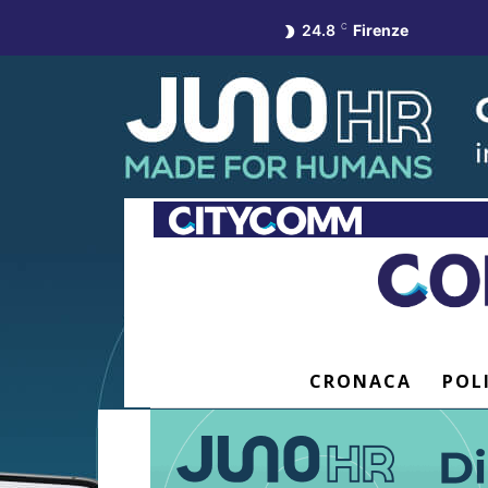
24.8
C
Firenze
CRONACA
POL