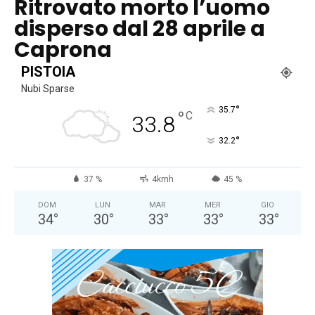
Ritrovato morto l’uomo
disperso dal 28 aprile a
Caprona
PISTOIA
Nubi Sparse
°
35.7
°
C
33.8
°
32.2
37 %
4kmh
45 %
DOM
LUN
MAR
MER
GIO
34
°
30
°
33
°
33
°
33
°