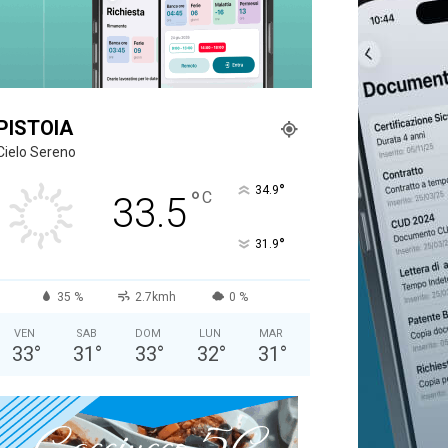
PISTOIA
Cielo Sereno
°
34.9
°
C
33.5
°
31.9
35 %
2.7kmh
0 %
VEN
SAB
DOM
LUN
MAR
33
°
31
°
33
°
32
°
31
°