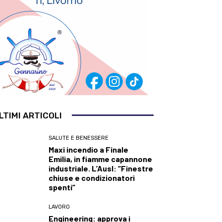
LTIMI ARTICOLI
SALUTE E BENESSERE
Maxi incendio a Finale
Emilia, in fiamme capannone
industriale. L’Ausl: “Finestre
chiuse e condizionatori
spenti”
LAVORO
Engineering: approva i