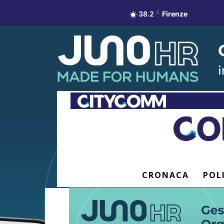
38.2
C
Firenze
CRONACA
POL