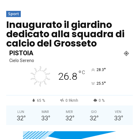
Sport
Inaugurato il giardino
dedicato alla squadra di
calcio del Grosseto
PISTOIA
Cielo Sereno
°
28.3
°
C
26.8
°
25.5
65 %
0.9kmh
0 %
LUN
MAR
MER
GIO
VEN
32
°
33
°
32
°
32
°
33
°