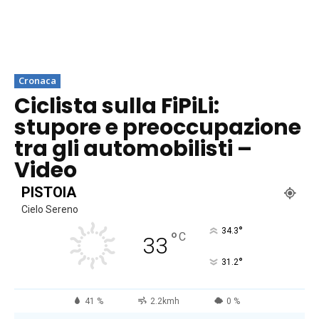
Cronaca
Ciclista sulla FiPiLi:
stupore e preoccupazione
tra gli automobilisti –
Video
PISTOIA
Cielo Sereno
°
34.3
°
C
33
°
31.2
41 %
2.2kmh
0 %