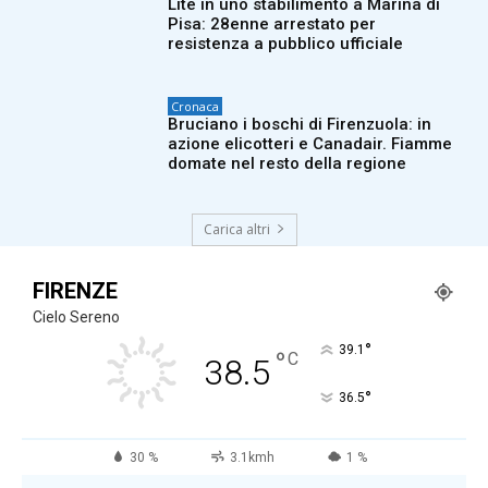
Lite in uno stabilimento a Marina di
Pisa: 28enne arrestato per
resistenza a pubblico ufficiale
Cronaca
Bruciano i boschi di Firenzuola: in
azione elicotteri e Canadair. Fiamme
domate nel resto della regione
Carica altri
FIRENZE
Cielo Sereno
°
39.1
°
C
38.5
°
36.5
30 %
3.1kmh
1 %