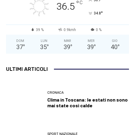
°
36.7
°
C
36.5
°
34.8
39 %
0.9kmh
0 %
DOM
LUN
MAR
MER
GIO
37
°
35
°
39
°
39
°
40
°
ULTIMI ARTICOLI
CRONACA
Clima in Toscana: le estati non sono
mai state così calde
SPORT NAZIONALE