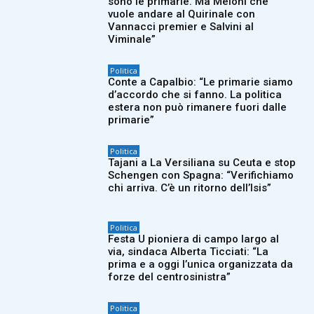
sono le primarie. Ma Meloni che
vuole andare al Quirinale con
Vannacci premier e Salvini al
Viminale”
Politica
Conte a Capalbio: “Le primarie siamo
d’accordo che si fanno. La politica
estera non può rimanere fuori dalle
primarie”
Politica
Tajani a La Versiliana su Ceuta e stop
Schengen con Spagna: “Verifichiamo
chi arriva. C’è un ritorno dell’Isis”
Politica
Festa U pioniera di campo largo al
via, sindaca Alberta Ticciati: “La
prima e a oggi l’unica organizzata da
forze del centrosinistra”
Politica