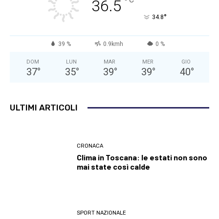
°
36.5
°
34.8
39 %
0.9kmh
0 %
DOM
LUN
MAR
MER
GIO
37
°
35
°
39
°
39
°
40
°
ULTIMI ARTICOLI
CRONACA
Clima in Toscana: le estati non sono
mai state così calde
SPORT NAZIONALE