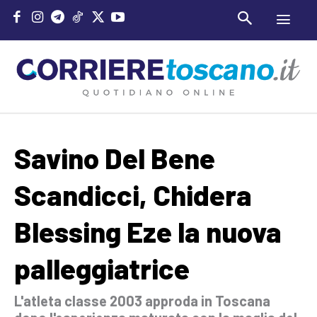
Savino Del Bene
Scandicci, Chidera
Blessing Eze la nuova
palleggiatrice
L'atleta classe 2003 approda in Toscana