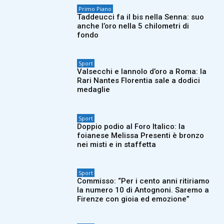
Primo Piano
Taddeucci fa il bis nella Senna: suo
anche l’oro nella 5 chilometri di
fondo
Sport
Valsecchi e Iannolo d’oro a Roma: la
Rari Nantes Florentia sale a dodici
medaglie
Sport
Doppio podio al Foro Italico: la
foianese Melissa Presenti è bronzo
nei misti e in staffetta
Sport
Commisso: “Per i cento anni ritiriamo
la numero 10 di Antognoni. Saremo a
Firenze con gioia ed emozione”