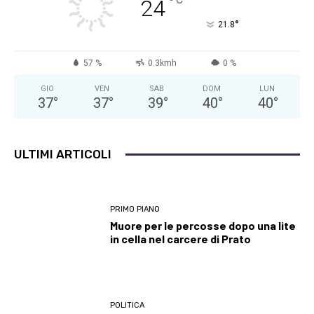
°
24
°
21.8
57 %
0.3kmh
0 %
GIO
VEN
SAB
DOM
LUN
37
°
37
°
39
°
40
°
40
°
ULTIMI ARTICOLI
PRIMO PIANO
Muore per le percosse dopo una lite
in cella nel carcere di Prato
POLITICA