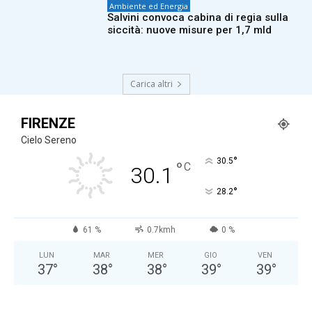
Ambiente ed Energia
Salvini convoca cabina di regia sulla
siccità: nuove misure per 1,7 mld
Carica altri
FIRENZE
Cielo Sereno
°
30.5
°
C
30.1
°
28.2
61 %
0.7kmh
0 %
LUN
MAR
MER
GIO
VEN
37
°
38
°
38
°
39
°
39
°