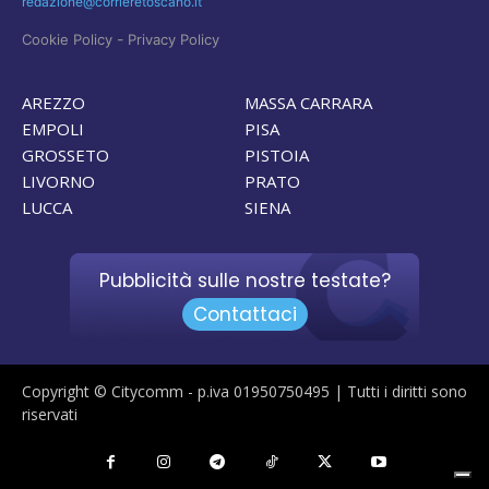
redazione@corrieretoscano.it
-
Cookie Policy
Privacy Policy
AREZZO
MASSA CARRARA
EMPOLI
PISA
GROSSETO
PISTOIA
LIVORNO
PRATO
LUCCA
SIENA
Pubblicità sulle nostre testate?
Contattaci
Copyright © Citycomm - p.iva 01950750495 | Tutti i diritti sono
riservati