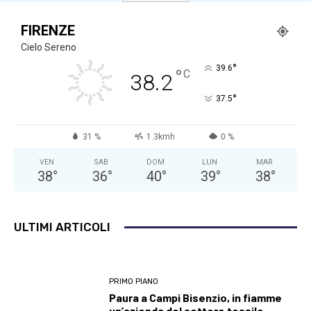
FIRENZE
Cielo Sereno
°
39.6
°
C
38.2
°
37.5
31 %
1.3kmh
0 %
VEN
SAB
DOM
LUN
MAR
38
°
36
°
40
°
39
°
38
°
ULTIMI ARTICOLI
PRIMO PIANO
Paura a Campi Bisenzio, in fiamme
un’azienda del settore tessile