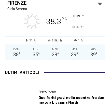
FIRENZE
Cielo Sereno
°
39.6
°
C
38.3
°
37.5
31 %
1.8kmh
1 %
DOM
LUN
MAR
MER
GIO
38
°
35
°
38
°
39
°
39
°
ULTIMI ARTICOLI
PRIMO PIANO
Due feriti gravi nello scontro fra due
moto a Licciana Nardi