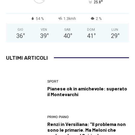
°
25.8
54 %
1.3kmh
2 %
GIO
VEN
SAB
DOM
LUN
36
°
39
°
40
°
41
°
29
°
ULTIMI ARTICOLI
SPORT
Pianese ok in amichevole: superato
il Montevarchi
PRIMO PIANO
Renzi in Versiliana: “Il problema non
sono le primarie. Ma Meloni che