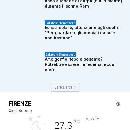
cosa succede al corpo (e alla mente)
durante il sonno Rem
Salute e Benessere
Eclissi solare, attenzione agli occhi:
“Per guardarla gli occhiali da sole
non bastano”
Salute e Benessere
Arto gonfio, teso e pesante?
Potrebbe essere linfedema, ecco
cos’è
Carica altri
FIRENZE
Cielo Sereno
°
28.1
°
C
27.3