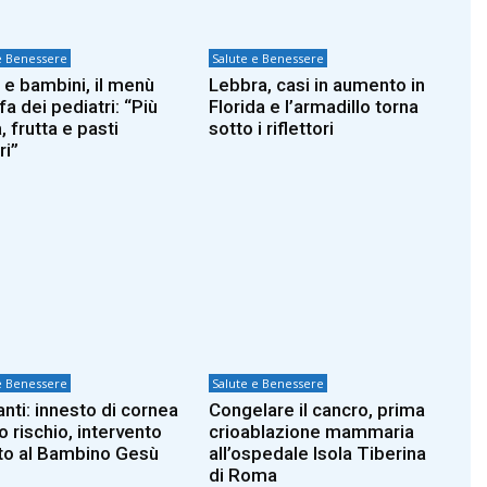
e Benessere
Salute e Benessere
 e bambini, il menù
Lebbra, casi in aumento in
fa dei pediatri: “Più
Florida e l’armadillo torna
 frutta e pasti
sotto i riflettori
ri”
e Benessere
Salute e Benessere
anti: innesto di cornea
Congelare il cancro, prima
o rischio, intervento
crioablazione mammaria
ito al Bambino Gesù
all’ospedale Isola Tiberina
di Roma