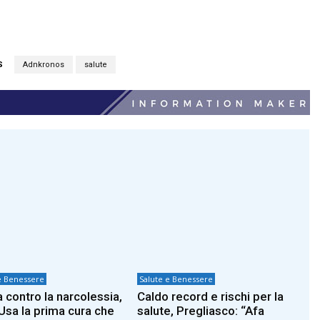
S
Adnkronos
salute
e Benessere
Salute e Benessere
a contro la narcolessia,
Caldo record e rischi per la
 Usa la prima cura che
salute, Pregliasco: “Afa