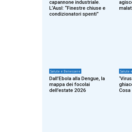
capannone industriale.
agisc
L’Ausl: “Finestre chiuse e
malat
condizionatori spenti”
Salute e Benessere
Salute 
Dall’Ebola alla Dengue, la
‘Viru
mappa dei focolai
ghiac
dell’estate 2026
Cosa 