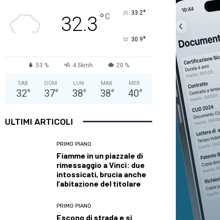
°
33.2
°
C
32.3
°
30.9
53 %
4.5kmh
20 %
SAB
DOM
LUN
MAR
MER
32
°
37
°
38
°
38
°
40
°
ULTIMI ARTICOLI
PRIMO PIANO
Fiamme in un piazzale di
rimessaggio a Vinci: due
intossicati, brucia anche
l’abitazione del titolare
PRIMO PIANO
Escono di strada e si