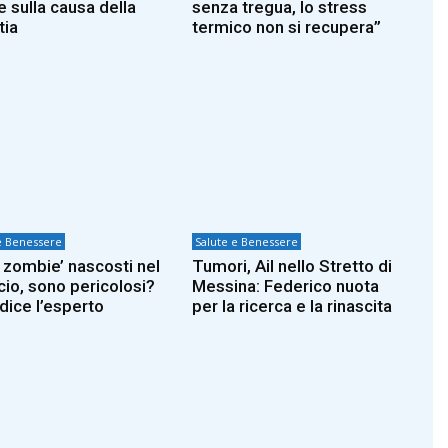
e sulla causa della
senza tregua, lo stress
tia
termico non si recupera”
e Benessere
Salute e Benessere
s zombie’ nascosti nel
Tumori, Ail nello Stretto di
cio, sono pericolosi?
Messina: Federico nuota
dice l’esperto
per la ricerca e la rinascita