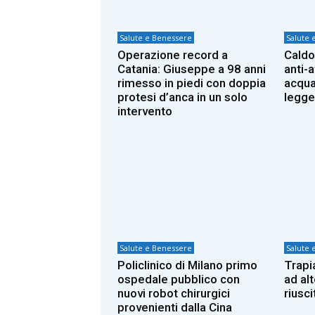
Salute e Benessere
Salute 
Operazione record a
Caldo
Catania: Giuseppe a 98 anni
anti-a
rimesso in piedi con doppia
acqua,
protesi d’anca in un solo
legge
intervento
Salute e Benessere
Salute 
Policlinico di Milano primo
Trapi
ospedale pubblico con
ad alt
nuovi robot chirurgici
riusc
provenienti dalla Cina