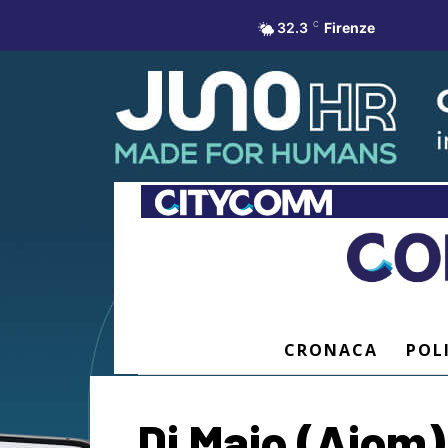
32.3
C
Firenze
CRONACA
POL
Di Maio (Aiom)