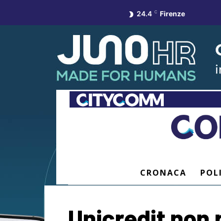
24.4
C
Firenze
CRONACA
POL
Unicredit non 