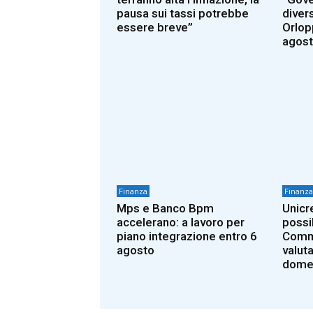
pausa sui tassi potrebbe
diver
essere breve”
Orlopp
agost
Finanza
Finanza
Mps e Banco Bpm
Unicr
accelerano: a lavoro per
possib
piano integrazione entro 6
Comme
agosto
valut
dome