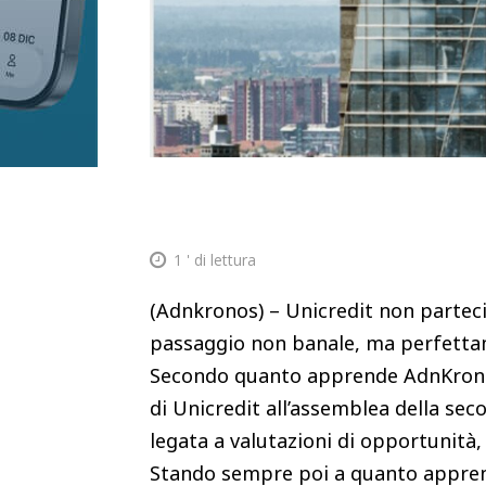
1
' di lettura
(Adnkronos) – Unicredit non partec
passaggio non banale, ma perfettam
Secondo quanto apprende AdnKronos
di Unicredit all’assemblea della se
legata a valutazioni di opportunità, 
Stando sempre poi a quanto appren