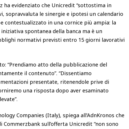
rz ha evidenziato che Unicredit “sottostima in
vi, sopravvaluta le sinergie e ipotesi un calendario
be contestualizzato in una cornice più ampia: la
a iniziativa spontanea della banca ma è un
blighi normativi previsti entro 15 giorni lavorativi
ato: “Prendiamo atto della pubblicazione del
amente il contenuto”. “Dissentiamo
entazioni presentate, ritenendole prive di
Forniremo una risposta dopo aver esaminato
levate”.
nology Companies (Italy), spiega all’AdnKronos che
 di Commerzbank sull’offerta Unicredit “non sono