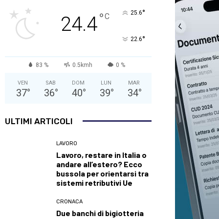
°
25.6
°
C
24.4
°
22.6
83 %
0.5kmh
0 %
VEN
SAB
DOM
LUN
MAR
37
°
36
°
40
°
39
°
34
°
ULTIMI ARTICOLI
LAVORO
Lavoro, restare in Italia o
andare all’estero? Ecco
bussola per orientarsi tra
sistemi retributivi Ue
CRONACA
Due banchi di bigiotteria