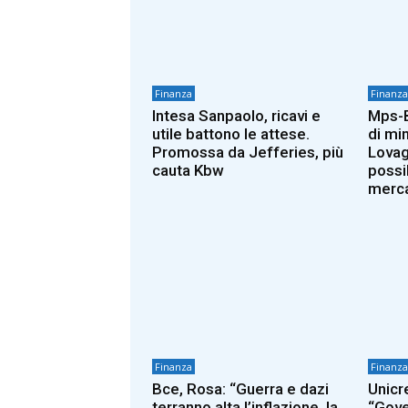
Finanza
Finanza
Intesa Sanpaolo, ricavi e
Mps-B
utile battono le attese.
di mi
Promossa da Jefferies, più
Lovag
cauta Kbw
possi
merc
Finanza
Finanza
Bce, Rosa: “Guerra e dazi
Unicr
terranno alta l’inflazione, la
“Gove