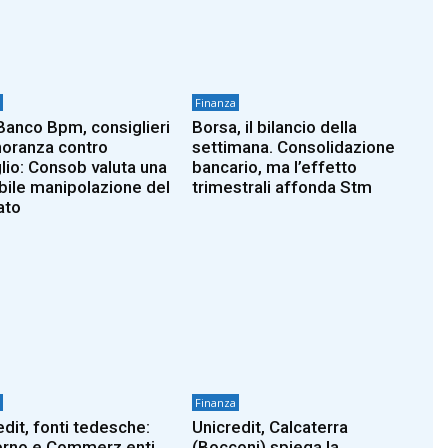
Finanza
anco Bpm, consiglieri
Borsa, il bilancio della
noranza contro
settimana. Consolidazione
lio: Consob valuta una
bancario, ma l’effetto
bile manipolazione del
trimestrali affonda Stm
ato
Finanza
edit, fonti tedesche:
Unicredit, Calcaterra
rno e Commerz enti
(Bocconi) spiega la