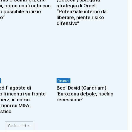
si, primo confronto con
strategia di Orcel:
 possibile a inizio
“Potenziale interno da
o”
liberare, niente risiko
difensivo”
Finanza
edit: agosto di
Bce: David (Candriam),
ili incontri su fronte
‘Eurozona debole, rischio
rz, in corso
recessione’
azioni su M&A
stico
Carica altri