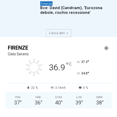
Finanza
Bce: David (Candriam), ‘Eurozona
debole, rischio recessione’
Carica altri
FIRENZE
Cielo Sereno
°
37.3
°
C
36.9
°
34.8
32 %
3.1kmh
0 %
VEN
SAB
DOM
LUN
MAR
37
°
36
°
40
°
39
°
38
°