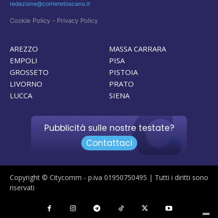
redazione@corrieretoscano.it
-
Cookie Policy
Privacy Policy
AREZZO
MASSA CARRARA
EMPOLI
PISA
GROSSETO
PISTOIA
LIVORNO
PRATO
LUCCA
SIENA
Pubblicità sulle nostre testate?
Contattaci
Copyright © Citycomm - p.iva 01950750495 | Tutti i diritti sono
riservati