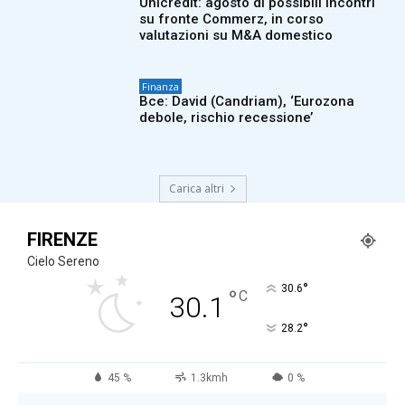
Unicredit: agosto di possibili incontri
su fronte Commerz, in corso
valutazioni su M&A domestico
Finanza
Bce: David (Candriam), ‘Eurozona
debole, rischio recessione’
Carica altri
FIRENZE
Cielo Sereno
°
30.6
°
C
30.1
°
28.2
45 %
1.3kmh
0 %