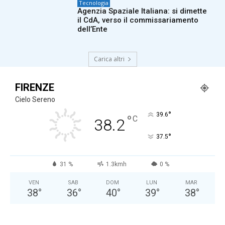
Tecnologia
Agenzia Spaziale Italiana: si dimette
il CdA, verso il commissariamento
dell’Ente
Carica altri
FIRENZE
Cielo Sereno
°
39.6
°
C
38.2
°
37.5
31 %
1.3kmh
0 %
VEN
SAB
DOM
LUN
MAR
38
°
36
°
40
°
39
°
38
°