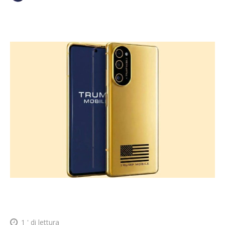
1
' di lettura