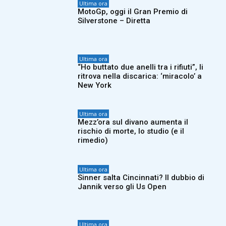
Ultima ora
MotoGp, oggi il Gran Premio di
Silverstone – Diretta
Ultima ora
“Ho buttato due anelli tra i rifiuti”, li
ritrova nella discarica: ‘miracolo’ a
New York
Ultima ora
Mezz’ora sul divano aumenta il
rischio di morte, lo studio (e il
rimedio)
Ultima ora
Sinner salta Cincinnati? Il dubbio di
Jannik verso gli Us Open
Ultima ora