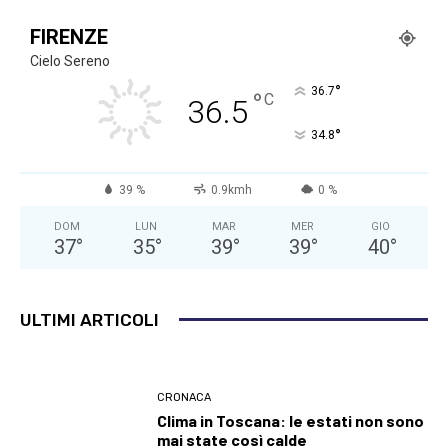
FIRENZE
Cielo Sereno
°
36.7
°
C
36.5
°
34.8
39 %
0.9kmh
0 %
DOM
LUN
MAR
MER
GIO
37
°
35
°
39
°
39
°
40
°
ULTIMI ARTICOLI
CRONACA
Clima in Toscana: le estati non sono
mai state così calde