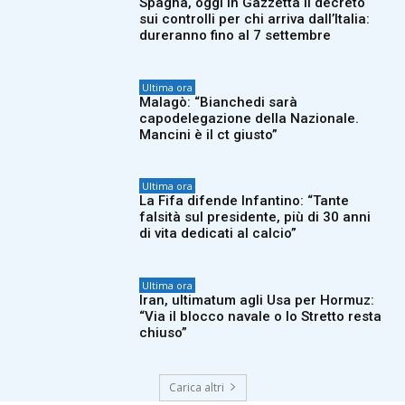
Spagna, oggi in Gazzetta il decreto
sui controlli per chi arriva dall’Italia:
dureranno fino al 7 settembre
Ultima ora
Malagò: “Bianchedi sarà
capodelegazione della Nazionale.
Mancini è il ct giusto”
Ultima ora
La Fifa difende Infantino: “Tante
falsità sul presidente, più di 30 anni
di vita dedicati al calcio”
Ultima ora
Iran, ultimatum agli Usa per Hormuz:
“Via il blocco navale o lo Stretto resta
chiuso”
Carica altri