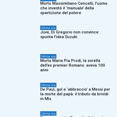
Morto Massimiliano Cencelli, l’uomo
che inventò il ‘manuale’ della
spartizione del potere
Ultima ora
Juve, Di Gregorio non convince:
spunta l’idea Suzuki
Ultima ora
Morta Maria Pia Prodi, la sorella
dell’ex premier Romano: aveva 100
anni
Ultima ora
De Paul, gol e ‘abbraccio’ a Messi per
la morte del papà: il tributo da brividi
in Mls
Ultima ora