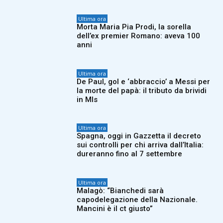
Ultima ora
Morta Maria Pia Prodi, la sorella
dell’ex premier Romano: aveva 100
anni
Ultima ora
De Paul, gol e ‘abbraccio’ a Messi per
la morte del papà: il tributo da brividi
in Mls
Ultima ora
Spagna, oggi in Gazzetta il decreto
sui controlli per chi arriva dall’Italia:
dureranno fino al 7 settembre
Ultima ora
Malagò: “Bianchedi sarà
capodelegazione della Nazionale.
Mancini è il ct giusto”