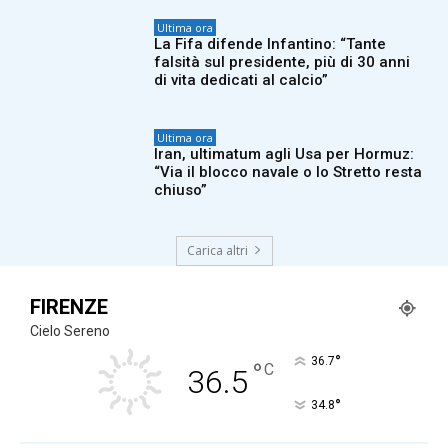
Ultima ora
La Fifa difende Infantino: “Tante
falsità sul presidente, più di 30 anni
di vita dedicati al calcio”
Ultima ora
Iran, ultimatum agli Usa per Hormuz:
“Via il blocco navale o lo Stretto resta
chiuso”
Carica altri
FIRENZE
Cielo Sereno
°
36.7
°
C
36.5
°
34.8