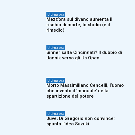
Ultima ora
Mezz’ora sul divano aumenta il
rischio di morte, lo studio (e il
rimedio)
Ultima ora
Sinner salta Cincinnati? Il dubbio di
Jannik verso gli Us Open
Ultima ora
Morto Massimiliano Cencelli, l’uomo
che inventò il ‘manuale’ della
spartizione del potere
Ultima ora
Juve, Di Gregorio non convince:
spunta l’idea Suzuki