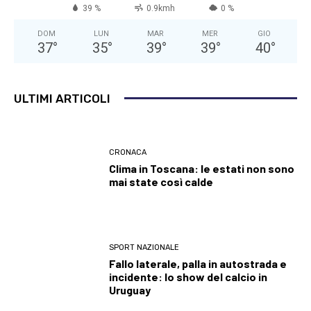
39 %
0.9kmh
0 %
DOM
LUN
MAR
MER
GIO
37
°
35
°
39
°
39
°
40
°
ULTIMI ARTICOLI
CRONACA
Clima in Toscana: le estati non sono
mai state così calde
SPORT NAZIONALE
Fallo laterale, palla in autostrada e
incidente: lo show del calcio in
Uruguay