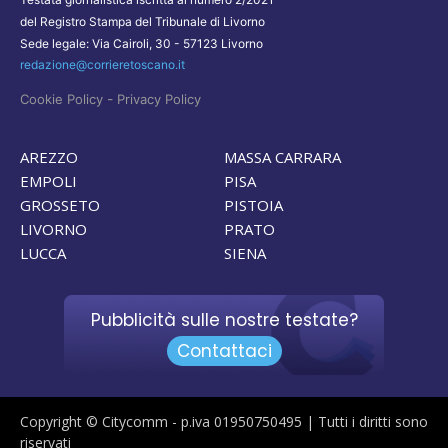
del Registro Stampa del Tribunale di Livorno
Sede legale: Via Cairoli, 30 - 57123 Livorno
redazione@corrieretoscano.it
-
Cookie Policy
Privacy Policy
AREZZO
MASSA CARRARA
EMPOLI
PISA
GROSSETO
PISTOIA
LIVORNO
PRATO
LUCCA
SIENA
Pubblicità sulle nostre testate?
Contattaci
Copyright © Citycomm - p.iva 01950750495 | Tutti i diritti sono
riservati