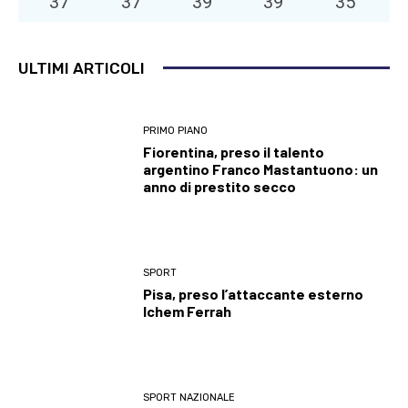
37
°
37
°
39
°
39
°
35
°
ULTIMI ARTICOLI
PRIMO PIANO
Fiorentina, preso il talento
argentino Franco Mastantuono: un
anno di prestito secco
SPORT
Pisa, preso l’attaccante esterno
Ichem Ferrah
SPORT NAZIONALE