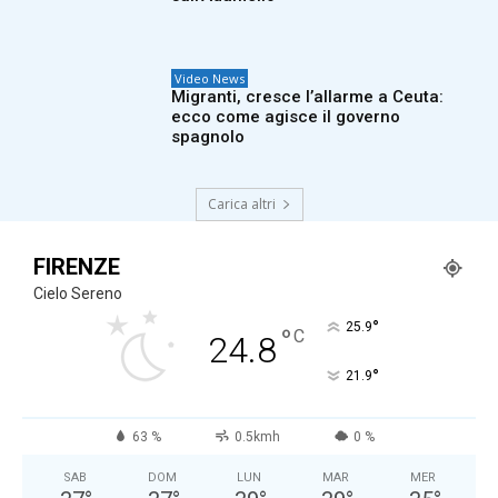
Video News
Migranti, cresce l’allarme a Ceuta:
ecco come agisce il governo
spagnolo
Carica altri
FIRENZE
Cielo Sereno
°
25.9
°
C
24.8
°
21.9
63 %
0.5kmh
0 %
SAB
DOM
LUN
MAR
MER