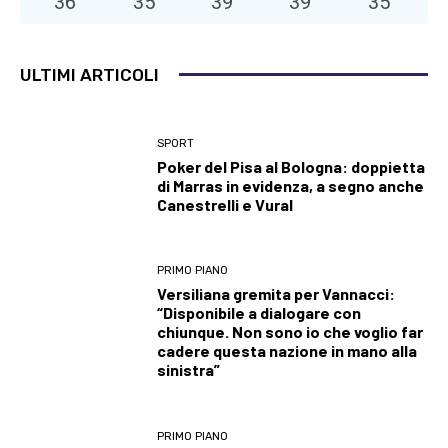
36
°
35
°
39
°
39
°
35
°
ULTIMI ARTICOLI
SPORT
Poker del Pisa al Bologna: doppietta
di Marras in evidenza, a segno anche
Canestrelli e Vural
PRIMO PIANO
Versiliana gremita per Vannacci:
“Disponibile a dialogare con
chiunque. Non sono io che voglio far
cadere questa nazione in mano alla
sinistra”
PRIMO PIANO