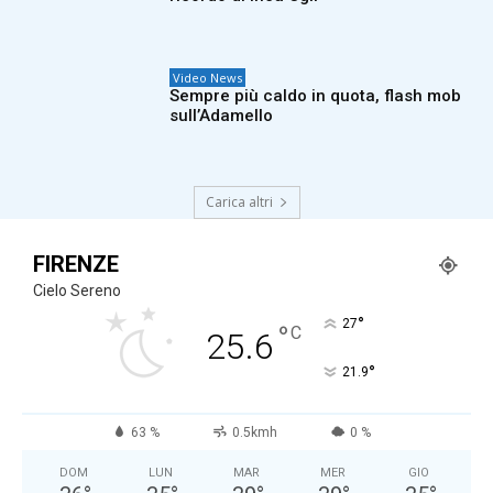
Video News
Sempre più caldo in quota, flash mob
sull’Adamello
Carica altri
FIRENZE
Cielo Sereno
°
27
°
C
25.6
°
21.9
63 %
0.5kmh
0 %
DOM
LUN
MAR
MER
GIO