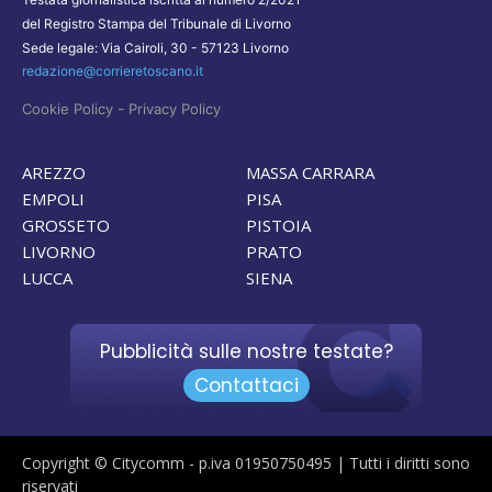
del Registro Stampa del Tribunale di Livorno
Sede legale: Via Cairoli, 30 - 57123 Livorno
redazione@corrieretoscano.it
-
Cookie Policy
Privacy Policy
AREZZO
MASSA CARRARA
EMPOLI
PISA
GROSSETO
PISTOIA
LIVORNO
PRATO
LUCCA
SIENA
Pubblicità sulle nostre testate?
Contattaci
Copyright © Citycomm - p.iva 01950750495 | Tutti i diritti sono
riservati