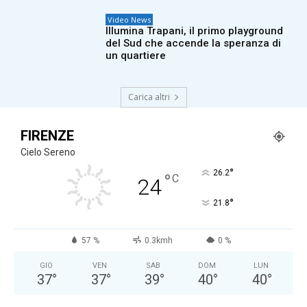
Video News
Illumina Trapani, il primo playground
del Sud che accende la speranza di
un quartiere
Carica altri
FIRENZE
Cielo Sereno
°
26.2
°
C
24
°
21.8
57 %
0.3kmh
0 %
GIO
VEN
SAB
DOM
LUN
37
°
37
°
39
°
40
°
40
°