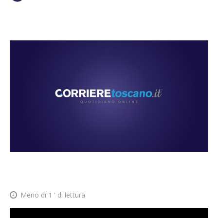
Meno di 1
' di lettura