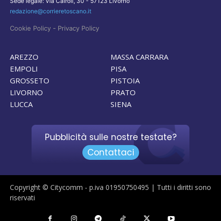
Sede legale: Via Cairoli, 30 - 57123 Livorno
redazione@corrieretoscano.it
-
Cookie Policy
Privacy Policy
AREZZO
MASSA CARRARA
EMPOLI
PISA
GROSSETO
PISTOIA
LIVORNO
PRATO
LUCCA
SIENA
Pubblicità sulle nostre testate?
Contattaci
Copyright © Citycomm - p.iva 01950750495 | Tutti i diritti sono
riservati