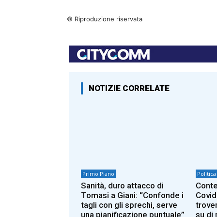
© Riproduzione riservata
NOTIZIE CORRELATE
Primo Piano
Politica
Sanità, duro attacco di
Conte
Tomasi a Giani: “Confonde i
Covid
tagli con gli sprechi, serve
trover
una pianificazione puntuale”
su di