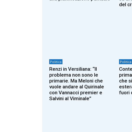
del c
Politica
Politica
Renzi in Versiliana: “Il
Conte
problema non sono le
prima
primarie. Ma Meloni che
che si
vuole andare al Quirinale
ester
con Vannacci premier e
fuori 
Salvini al Viminale”