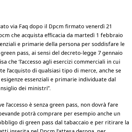
ivato via Faq dopo il Dpcm firmato venerdì 21
pcm che acquista efficacia da martedì 1 febbraio
senziali e primarie della persona per soddisfare le
l green pass, ai sensi del decreto-legge 7 gennaio
isa che ‘l’accesso agli esercizi commerciali in cui
te l’acquisto di qualsiasi tipo di merce, anche se
esigenze essenziali e primarie individuate dal
siglio dei ministri”.
e l’accesso è senza green pass, non dovrà fare
 e bevande potrà comprare per esempio anche un
obbligo di green pass dal tabaccaio e per ritirare la
atti inserita nel Dpcm l’attesa deroga per