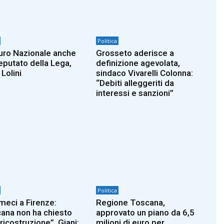
Politica
turo Nazionale anche
Grosseto aderisce a
deputato della Lega,
definizione agevolata,
Lolini
sindaco Vivarelli Colonna:
“Debiti alleggeriti da
interessi e sanzioni”
Politica
eci a Firenze:
Regione Toscana,
ana non ha chiesto
approvato un piano da 6,5
ricostruzione”. Giani:
milioni di euro per