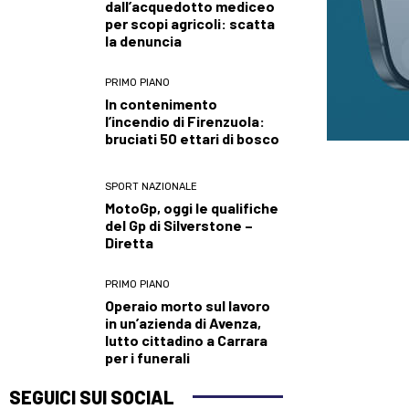
dall’acquedotto mediceo
per scopi agricoli: scatta
la denuncia
PRIMO PIANO
In contenimento
l’incendio di Firenzuola:
bruciati 50 ettari di bosco
SPORT NAZIONALE
MotoGp, oggi le qualifiche
del Gp di Silverstone –
Diretta
PRIMO PIANO
Operaio morto sul lavoro
in un’azienda di Avenza,
lutto cittadino a Carrara
per i funerali
SEGUICI SUI SOCIAL