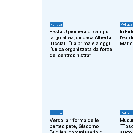
Politica
Politica
Festa U pioniera di campo
In Fu
largo al via, sindaca Alberta
l’ex 
Ticciati: “La prima e a oggi
Mario 
l’unica organizzata da forze
del centrosinistra”
Politica
Politica
Verso la riforma delle
Musum
partecipate, Giacomo
“Tosc
Bugliani commissario di
stato 