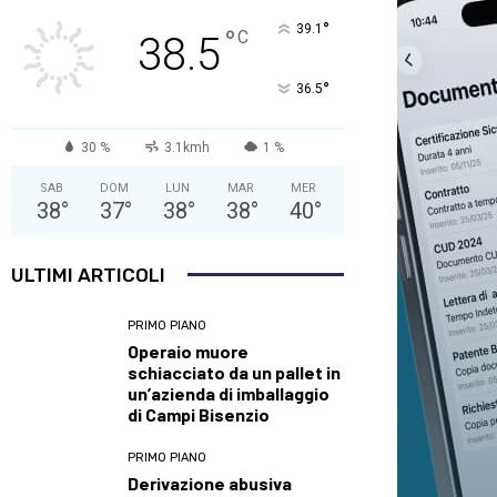
°
39.1
°
C
38.5
°
36.5
30 %
3.1kmh
1 %
SAB
DOM
LUN
MAR
MER
38
°
37
°
38
°
38
°
40
°
ULTIMI ARTICOLI
PRIMO PIANO
Operaio muore
schiacciato da un pallet in
un’azienda di imballaggio
di Campi Bisenzio
PRIMO PIANO
Derivazione abusiva