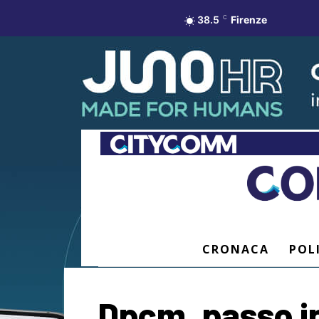
38.5
C
Firenze
CRONACA
POL
Dpcm, passo in