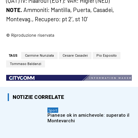
(QAT) IV: Maarouf (EGY); VAR: Higler (NED)
NOTE.
Ammoniti: Mantilla, Puerta, Casadei,
Montevag., Recupero: pt 2’, st 10’
© Riproduzione riservata
TAGS
Carmine Nunziata
Cesare Casadei
Pio Esposito
Tommaso Baldanzi
NOTIZIE CORRELATE
Sport
Pianese ok in amichevole: superato il
Montevarchi