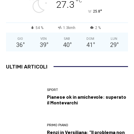
°
C
27.3
°
25.8
54 %
1.3kmh
2 %
GIO
VEN
SAB
DOM
LUN
36
°
39
°
40
°
41
°
29
°
ULTIMI ARTICOLI
SPORT
Pianese ok in amichevole: superato
il Montevarchi
PRIMO PIANO
Renzi in Versiliana: “Il problema non