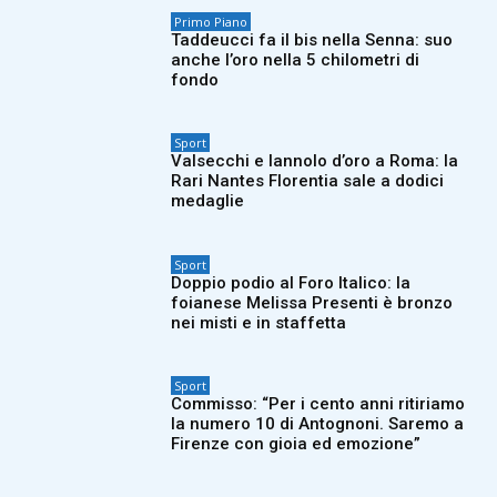
Primo Piano
Taddeucci fa il bis nella Senna: suo
anche l’oro nella 5 chilometri di
fondo
Sport
Valsecchi e Iannolo d’oro a Roma: la
Rari Nantes Florentia sale a dodici
medaglie
Sport
Doppio podio al Foro Italico: la
foianese Melissa Presenti è bronzo
nei misti e in staffetta
Sport
Commisso: “Per i cento anni ritiriamo
la numero 10 di Antognoni. Saremo a
Firenze con gioia ed emozione”