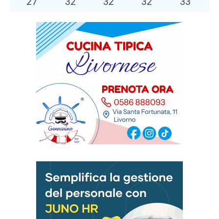
27
°
32
°
32
°
32
°
33
°