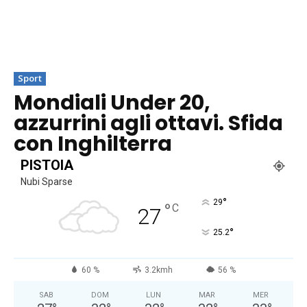
Sport
Mondiali Under 20,
azzurrini agli ottavi. Sfida
con Inghilterra
PISTOIA
Nubi Sparse
°
29
°
C
27
°
25.2
60 %
3.2kmh
56 %
SAB
DOM
LUN
MAR
MER