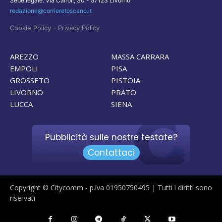
Sede legale: Via Cairoli, 30 - 57123 Livorno
redazione@corrieretoscano.it
-
Cookie Policy
Privacy Policy
AREZZO
MASSA CARRARA
EMPOLI
PISA
GROSSETO
PISTOIA
LIVORNO
PRATO
LUCCA
SIENA
Pubblicità sulle nostre testate?
Contattaci
Copyright © Citycomm - p.iva 01950750495 | Tutti i diritti sono
riservati