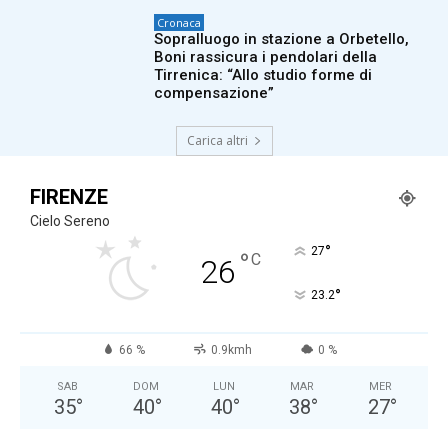
Cronaca
Sopralluogo in stazione a Orbetello,
Boni rassicura i pendolari della
Tirrenica: “Allo studio forme di
compensazione”
Carica altri
FIRENZE
Cielo Sereno
°
27
°
C
26
°
23.2
66 %
0.9kmh
0 %
SAB
DOM
LUN
MAR
MER
35
°
40
°
40
°
38
°
27
°