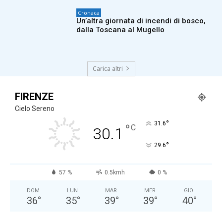
Cronaca
Un’altra giornata di incendi di bosco,
dalla Toscana al Mugello
Carica altri
FIRENZE
Cielo Sereno
°
31.6
°
C
30.1
°
29.6
57 %
0.5kmh
0 %
DOM
LUN
MAR
MER
GIO
36
°
35
°
39
°
39
°
40
°