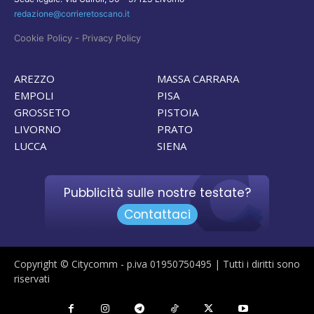
redazione@corrieretoscano.it
-
Cookie Policy
Privacy Policy
AREZZO
MASSA CARRARA
EMPOLI
PISA
GROSSETO
PISTOIA
LIVORNO
PRATO
LUCCA
SIENA
Pubblicità sulle nostre testate?
Contattaci
Copyright © Citycomm - p.iva 01950750495 | Tutti i diritti sono
riservati