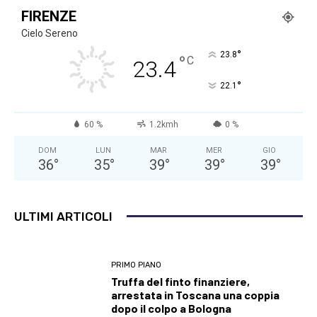
FIRENZE
Cielo Sereno
°
23.8
°
C
23.4
°
22.1
60 %
1.2kmh
0 %
DOM
LUN
MAR
MER
GIO
36
°
35
°
39
°
39
°
39
°
ULTIMI ARTICOLI
PRIMO PIANO
Truffa del finto finanziere,
arrestata in Toscana una coppia
dopo il colpo a Bologna