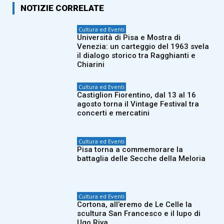
NOTIZIE CORRELATE
Cultura ed Eventi
Università di Pisa e Mostra di
Venezia: un carteggio del 1963 svela
il dialogo storico tra Ragghianti e
Chiarini
Cultura ed Eventi
Castiglion Fiorentino, dal 13 al 16
agosto torna il Vintage Festival tra
concerti e mercatini
Cultura ed Eventi
Pisa torna a commemorare la
battaglia delle Secche della Meloria
Cultura ed Eventi
Cortona, all’eremo de Le Celle la
scultura San Francesco e il lupo di
Ugo Riva