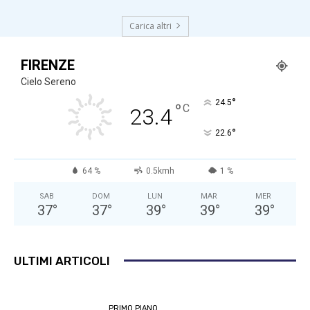
Carica altri
FIRENZE
Cielo Sereno
°
24.5
°
C
23.4
°
22.6
64 %
0.5kmh
1 %
SAB
DOM
LUN
MAR
MER
37
°
37
°
39
°
39
°
39
°
ULTIMI ARTICOLI
PRIMO PIANO