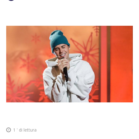
1
' di lettura